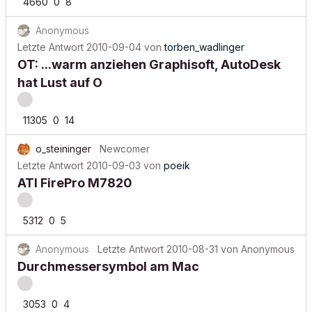
4660
0
8
Anonymous
Letzte Antwort
2010-09-04
von
torben_wadlinger
OT: ...warm anziehen Graphisoft, AutoDesk
hat Lust auf O
11305
0
14
o_steininger
Newcomer
Letzte Antwort
2010-09-03
von
poeik
ATI FirePro M7820
5312
0
5
Anonymous
Letzte Antwort
2010-08-31
von
Anonymous
Durchmessersymbol am Mac
3053
0
4