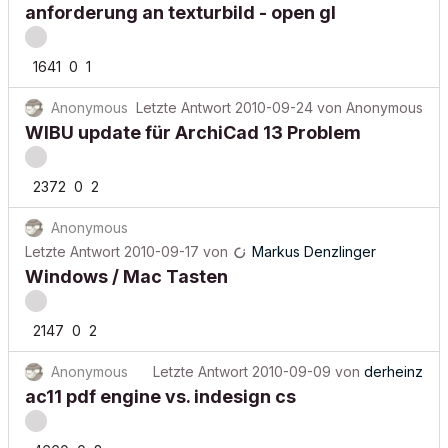
anforderung an texturbild - open gl
1641
0
1
Anonymous
Letzte Antwort
2010-09-24
von
Anonymous
WIBU update für ArchiCad 13 Problem
2372
0
2
Anonymous
Letzte Antwort
2010-09-17
von
Markus Denzlinger
Windows / Mac Tasten
2147
0
2
Anonymous
Letzte Antwort
2010-09-09
von
derheinz
ac11 pdf engine vs. indesign cs