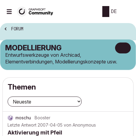
DE
FORUM
MODELLIERUNG
Entwurfswerkzeuge von Archicad,
Elementverbindungen, Modellierungskonzepte usw.
Themen
moschu
Booster
Letzte Antwort
2007-04-05
von
Anonymous
Aktivierung mit Pfeil