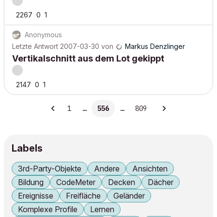
2267
0
1
Anonymous
Letzte Antwort
2007-03-30
von
Markus Denzlinger
Vertikalschnitt aus dem Lot gekippt
2147
0
1
1
…
556
…
809
Labels
3rd-Party-Objekte
Andere
Ansichten
Bildung
CodeMeter
Decken
Dächer
Ereignisse
Freifläche
Geländer
Komplexe Profile
Lernen