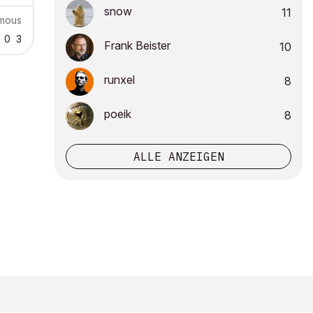
snow
11
mous
0
3
Frank Beister
10
runxel
8
poeik
8
ALLE ANZEIGEN