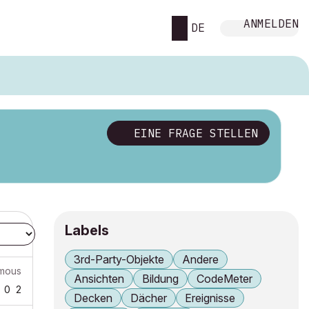
ANMELDEN
DE
EINE FRAGE STELLEN
Labels
3rd-Party-Objekte
Andere
mous
Ansichten
Bildung
CodeMeter
0
2
Decken
Dächer
Ereignisse