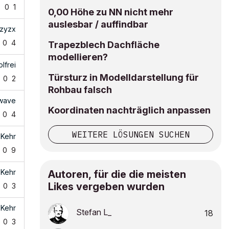
5
0
1
0,00 Höhe zu NN nicht mehr
auslesbar / auffindbar
zyzx
0
4
Trapezblech Dachfläche
modellieren?
olfrei
Türsturz in Modelldarstellung für
0
2
Rohbau falsch
wave
Koordinaten nachträglich anpassen
0
4
WEITERE LÖSUNGEN SUCHEN
 Kehr
0
9
 Kehr
Autoren, für die die meisten
Likes vergeben wurden
0
3
 Kehr
Stefan L_
18
0
3