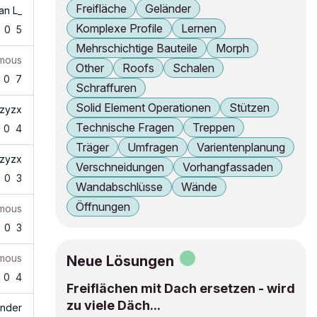
Freifläche
Geländer
an L_
Komplexe Profile
Lernen
0
5
Mehrschichtige Bauteile
Morph
mous
Other
Roofs
Schalen
0
7
Schraffuren
Solid Element Operationen
Stützen
zyzx
Technische Fragen
Treppen
0
4
Träger
Umfragen
Varientenplanung
zyzx
Verschneidungen
Vorhangfassaden
0
3
Wandabschlüsse
Wände
Öffnungen
mous
0
3
mous
Neue Lösungen
0
4
Freiflächen mit Dach ersetzen - wird
zu viele Däch...
inder