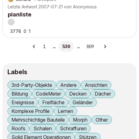
Letzte Antwort
2007-07-21
von
Anonymous
planliste
3778
0
1
1
…
530
…
809
Labels
3rd-Party-Objekte
Andere
Ansichten
Bildung
CodeMeter
Decken
Dächer
Ereignisse
Freifläche
Geländer
Komplexe Profile
Lernen
Mehrschichtige Bauteile
Morph
Other
Roofs
Schalen
Schraffuren
Solid Element Operationen
Stützen