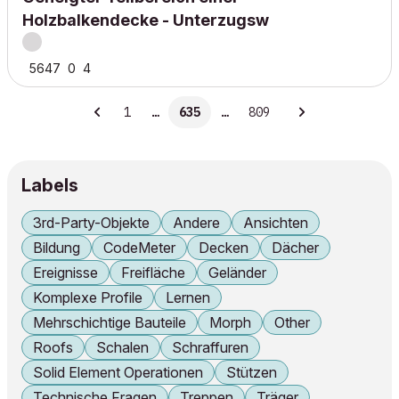
Holzbalkendecke - Unterzugsw
5647
0
4
1
…
635
…
809
Labels
3rd-Party-Objekte
Andere
Ansichten
Bildung
CodeMeter
Decken
Dächer
Ereignisse
Freifläche
Geländer
Komplexe Profile
Lernen
Mehrschichtige Bauteile
Morph
Other
Roofs
Schalen
Schraffuren
Solid Element Operationen
Stützen
Technische Fragen
Treppen
Träger