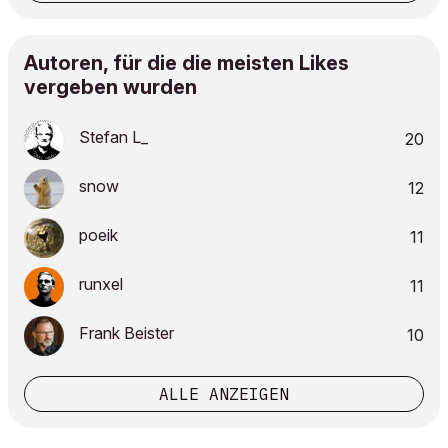
Autoren, für die die meisten Likes
vergeben wurden
Stefan L_
20
snow
12
poeik
11
runxel
11
Frank Beister
10
ALLE ANZEIGEN