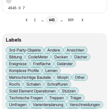
4645
0
7
1
…
641
…
809
Labels
3rd-Party-Objekte
Andere
Ansichten
Bildung
CodeMeter
Decken
Dächer
Ereignisse
Freifläche
Geländer
Komplexe Profile
Lernen
Mehrschichtige Bauteile
Morph
Other
Roofs
Schalen
Schraffuren
Solid Element Operationen
Stützen
Technische Fragen
Treppen
Träger
Umfragen
Varientenplanung
Verschneidungen