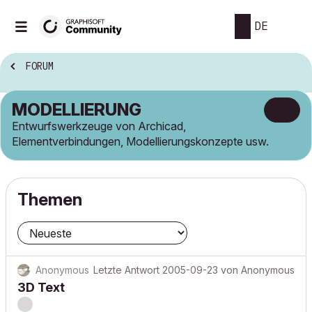
DE
FORUM
MODELLIERUNG
Entwurfswerkzeuge von Archicad,
Elementverbindungen, Modellierungskonzepte usw.
Themen
Anonymous
Letzte Antwort
2005-09-23
von
Anonymous
3D Text