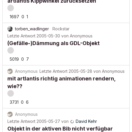
artlantis Kippwinkel zurücksetzen
1697
0
1
torben_wadlinger
Rockstar
Letzte Antwort
2005-05-30
von
Anonymous
(Gefälle-)Dämmung als GDL-Objekt
5019
0
7
Anonymous
Letzte Antwort
2005-05-28
von
Anonymous
mit artlantis richtig animationen rendern,
wie??
3731
0
6
Anonymous
Letzte Antwort
2005-05-27
von
David Kehr
Objekt in der aktiven Bib nicht verfügbar