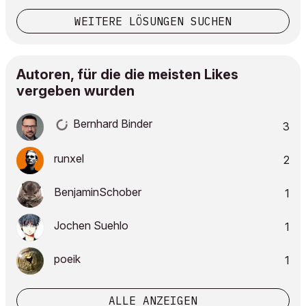
WEITERE LÖSUNGEN SUCHEN
Autoren, für die die meisten Likes
vergeben wurden
Bernhard Binder
3
runxel
2
BenjaminSchober
1
Jochen Suehlo
1
poeik
1
ALLE ANZEIGEN