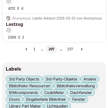
4212
0
4
Anonymous
Letzte Antwort
2005-05-23
von
Anonymous
Lastzug
2369
0
2
1
…
207
…
257
Labels
3rd Party Objects
3rd-Party-Objekte
Andere
Bibliotheks-Ressourcen
Bibliotheksverwaltung
BIMcomponents
CodeMeter
Dachfenster
Doors
Eingebettete Bibliothek
Fenster
Library Part Maker
Lichtquellen