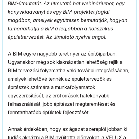
BIM-útmutatót. Az útmutató hat webináriumot, egy
könyvkiadványt és egy BIM-projektet foglal
magában, amelyek együttesen bemutatják, hogyan
támogathatja a BIM a legjobban a holisztikus
épülettervezést. Az útmutató nyelve angol.
A BIM egyre nagyobb teret nyer az építőiparban.
Ugyanakkor még sok kiaknázatlan lehetőség rejlik a
BIM tervezési folyamatba való további integrálásában,
amelyek lehetővé tennék az épülettervezők és
építészek számára a munkafolyamatok
egyszerűsítését, az erőforrások hatékonyabb
felhasználását, jobb építészet megteremtését és
fenntarthatóbb épületek fejlesztését.
Annak érdekében, hogy az ágazat szereplői jobban ki
tudják aknázni a BIM nyújtotta előnyöket, a VELUX a