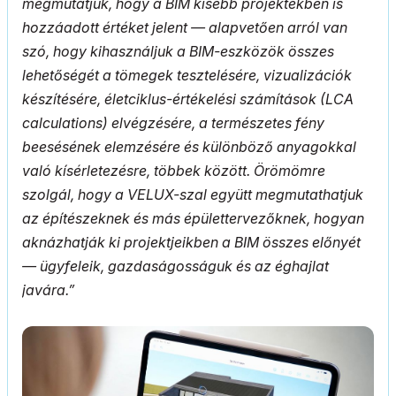
megmutatjuk, hogy a BIM kisebb projektekben is
hozzáadott értéket jelent — alapvetően arról van
szó, hogy kihasználjuk a BIM-eszközök összes
lehetőségét a tömegek tesztelésére, vizualizációk
készítésére, életciklus-értékelési számítások (LCA
calculations) elvégzésére, a természetes fény
beesésének elemzésére és különböző anyagokkal
való kísérletezésre, többek között. Örömömre
szolgál, hogy a VELUX-szal együtt megmutathatjuk
az építészeknek és más épülettervezőknek, hogyan
aknázhatják ki projektjeikben a BIM összes előnyét
— ügyfeleik, gazdaságosságuk és az éghajlat
javára.”