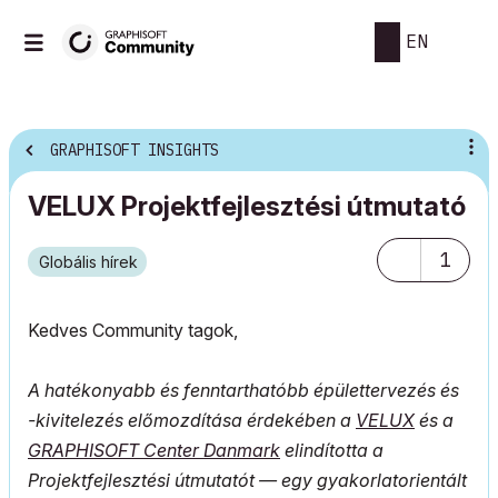
EN
GRAPHISOFT INSIGHTS
VELUX Projektfejlesztési útmutató
1
Globális hírek
Kedves Community tagok,
A hatékonyabb és fenntarthatóbb épülettervezés és
-kivitelezés előmozdítása érdekében a
VELUX
és a
GRAPHISOFT Center Danmark
elindította a
Projektfejlesztési útmutatót — egy gyakorlatorientált