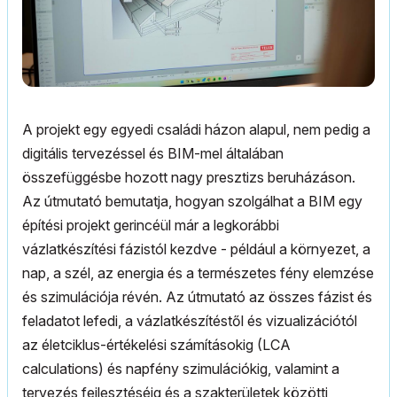
A projekt egy egyedi családi házon alapul, nem pedig a
digitális tervezéssel és BIM-mel általában
összefüggésbe hozott nagy presztizs beruházáson.
Az útmutató bemutatja, hogyan szolgálhat a BIM egy
építési projekt gerincéül már a legkorábbi
vázlatkészítési fázistól kezdve - például a környezet, a
nap, a szél, az energia és a természetes fény elemzése
és szimulációja révén. Az útmutató az összes fázist és
feladatot lefedi, a vázlatkészítéstől és vizualizációtól
az életciklus-értékelési számításokig (LCA
calculations) és napfény szimulációkig, valamint a
tervezés fejlesztéséig és a szakterületek közötti