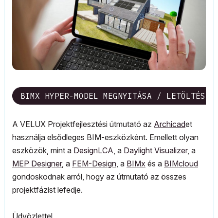
BIMX HYPER-MODEL MEGNYITÁSA / LETÖLTÉSE
A VELUX Projektfejlesztési útmutató az
Archicad
et
használja elsődleges BIM-eszközként. Emellett olyan
eszközök, mint a
DesignLCA
, a
Daylight Visualizer
, a
MEP Designer
, a
FEM-Design
, a
BIMx
és a
BIMcloud
gondoskodnak arról, hogy az útmutató az összes
projektfázist lefedje.
Üdvözlettel,