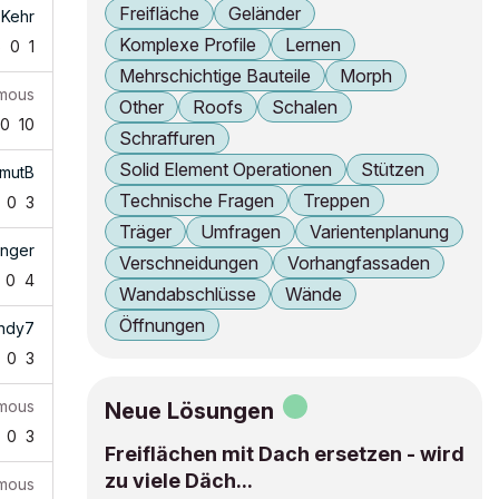
Freifläche
Geländer
 Kehr
Komplexe Profile
Lernen
6
0
1
Mehrschichtige Bauteile
Morph
mous
Other
Roofs
Schalen
0
10
Schraffuren
Solid Element Operationen
Stützen
lmutB
Technische Fragen
Treppen
0
3
Träger
Umfragen
Varientenplanung
inger
Verschneidungen
Vorhangfassaden
0
4
Wandabschlüsse
Wände
Öffnungen
ndy7
0
3
mous
Neue Lösungen
0
3
Freiflächen mit Dach ersetzen - wird
zu viele Däch...
mous