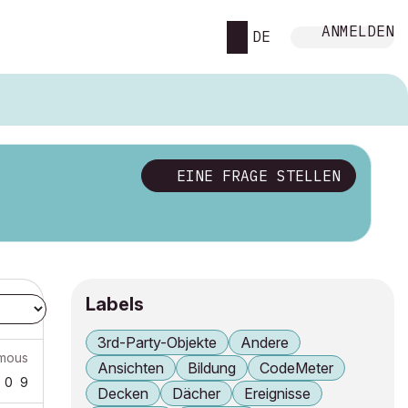
ANMELDEN
DE
EINE FRAGE STELLEN
Labels
3rd-Party-Objekte
Andere
mous
Ansichten
Bildung
CodeMeter
0
9
Decken
Dächer
Ereignisse