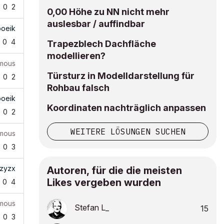
0
2
0,00 Höhe zu NN nicht mehr
auslesbar / auffindbar
poeik
0
4
Trapezblech Dachfläche
modellieren?
mous
Türsturz in Modelldarstellung für
0
2
Rohbau falsch
poeik
Koordinaten nachträglich anpassen
0
2
WEITERE LÖSUNGEN SUCHEN
mous
0
3
zyzx
Autoren, für die die meisten
Likes vergeben wurden
0
4
mous
Stefan L_
15
0
3