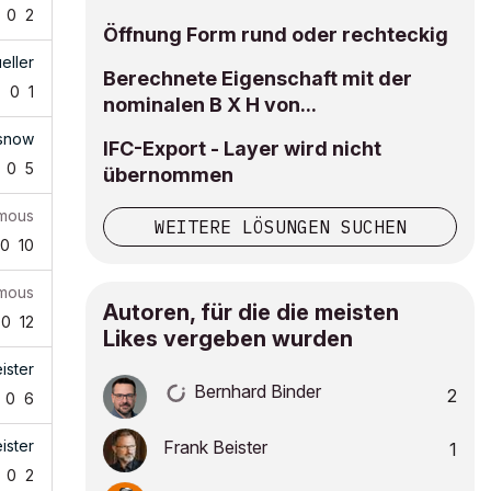
0
2
Öffnung Form rund oder rechteckig
eller
Berechnete Eigenschaft mit der
7
0
1
nominalen B X H von...
snow
IFC-Export - Layer wird nicht
0
5
übernommen
mous
WEITERE LÖSUNGEN SUCHEN
0
10
mous
Autoren, für die die meisten
0
12
Likes vergeben wurden
ister
Bernhard Binder
2
0
6
ister
Frank Beister
1
0
2