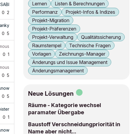
Lernen
Listen & Berechnungen
n
SABI
Performanz
Projekt-Infos & Indizes
0
2
Projekt-Migration
ranky
Projekt-Präferenzen
0
5
Projekt-Verwaltung
Qualitätssicherung
Raumstempel
Technische Fragen
mous
Vorlagen
Zeichnungs-Manager
1
0
1
Änderungs und Issue Management
mous
Änderungsmanagement
0
5
snow
Neue Lösungen
0
5
Räume - Kategorie wechsel
ister
paramater Übergabe
6
0
1
Baustoff Verschneidungpriorität in
snow
Name aber nicht...