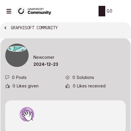
GO
GRAPHISOFT COMMUNITY
Newcomer
‎2024-12-23
0
Posts
0
Solutions
0
Likes given
0
Likes received