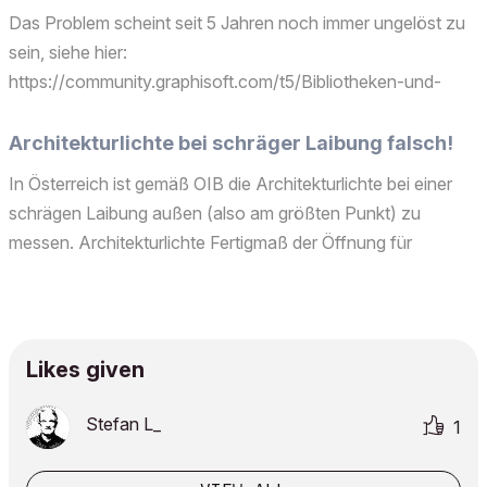
Das Problem scheint seit 5 Jahren noch immer ungelöst zu
sein, siehe hier:
https://community.graphisoft.com/t5/Bibliotheken-und-
Objekte/Terrassent%C3%BCren-nicht-in-
Fensterfl%C3%A4che-ber%C3%BCcksichtigt/td-
Architekturlichte bei schräger Laibung falsch!
p/570308 Gibt es mittlerweile eine vernünftige Methode die
In Österreich ist gemäß OIB die Architekturlichte bei einer
Fläche vo...
schrägen Laibung außen (also am größten Punkt) zu
messen. Architekturlichte Fertigmaß der Öffnung für
Belichtungselemente in Wänden oder Dächern, gemessen in
der Fassadenebene bzw. in der Ebene der Dachhaut.
(Erläut...
Likes given
Stefan L_
1