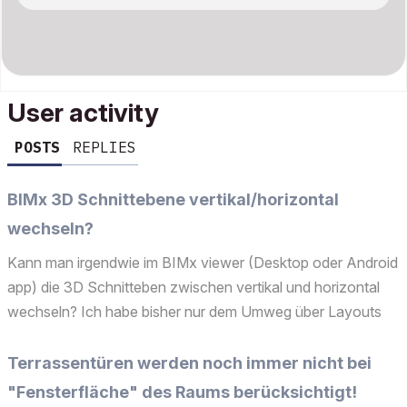
User activity
POSTS
REPLIES
BIMx 3D Schnittebene vertikal/horizontal
wechseln?
Kann man irgendwie im BIMx viewer (Desktop oder Android
app) die 3D Schnitteben zwischen vertikal und horizontal
wechseln? Ich habe bisher nur dem Umweg über Layouts
gefunden. Die kann man in 3D anzeigen, muss aber auf 2D
und dann wieder 3D umschalten damit die Schnitteben m...
Terrassentüren werden noch immer nicht bei
"Fensterfläche" des Raums berücksichtigt!