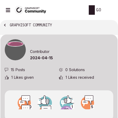
GO
GRAPHISOFT COMMUNITY
Contributor
‎2024-04-15
15
Posts
0
Solutions
1
Likes given
1
Likes received