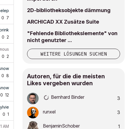
2D-bibliotheksobjekte dämmung
elep
0
7
ARCHICAD XX Zusätze Suite
brink
"Fehlende Bibliothekslemente" von
0
2
nicht genutzter ...
mous
WEITERE LÖSUNGEN SUCHEN
0
2
snow
Autoren, für die die meisten
0
8
Likes vergeben wurden
snow
0
12
Bernhard Binder
3
ylvie
runxel
3
7
0
1
BenjaminSchober
1
51 AM