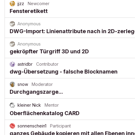
jjzz
Newcomer
Fensteretikett
Anonymous
DWG-Import: Linienattribute nach in 2D-zerleg
Anonymous
gekröpfter Türgriff 3D und 2D
astridbr
Contributor
dwg-Übersetzung - falsche Blocknamen
snow
Moderator
Durchgangszarge...
kleiner Nick
Mentor
Oberflächenkatalog CARD
sonnenschein1
Participant
ganzes Gebäude kopieren mit allen Ebenen inn