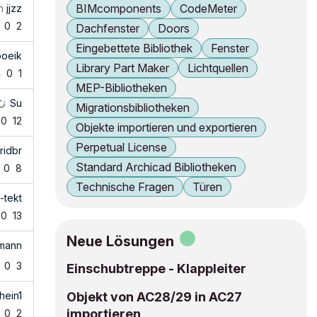
BIMcomponents
CodeMeter
n
jjzz
0
2
Dachfenster
Doors
Eingebettete Bibliothek
Fenster
poeik
Library Part Maker
Lichtquellen
4
0
1
MEP-Bibliotheken
Su
Migrationsbibliotheken
0
12
Objekte importieren und exportieren
Perpetual License
ridbr
Standard Archicad Bibliotheken
0
8
Technische Fragen
Türen
i-tekt
0
13
Neue Lösungen
mann
0
3
Einschubtreppe - Klappleiter
hein1
Objekt von AC28/29 in AC27
importieren
0
2