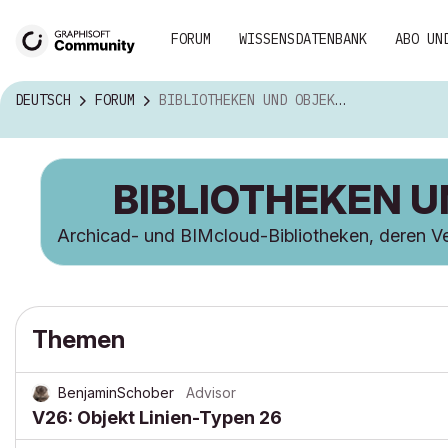
FORUM
WISSENSDATENBANK
ABO UN
DEUTSCH
FORUM
BIBLIOTHEKEN UND OBJEKTE
BIBLIOTHEKEN 
Archicad- und BIMcloud-Bibliotheken, deren Ver
Themen
BenjaminSchober
Advisor
V26: Objekt Linien-Typen 26