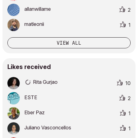
allanwillame
2
matleonii
1
VIEW ALL
Likes received
Rita Gurjao
10
ESTE
2
Eber Paz
1
Juliano Vasconcellos
1