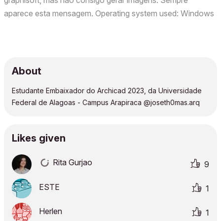
graphisoft, mas não consigo gerar imagens. Sempre
aparece esta mensagem. Operating system used: Windows
23h2
About
Estudante Embaixador do Archicad 2023, da Universidade
Federal de Alagoas - Campus Arapiraca @joseth0mas.arq
Likes given
Rita Gurjao
9
ESTE
1
Herlen
1