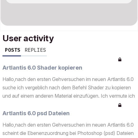
User activity
POSTS
REPLIES
Artlantis 6.0 Shader kopieren
Hallo,nach den ersten Gehversuchen im neuen Artlantis 6.0
suche ich vergeblich nach dem Befehl Shader zu kopieren
und auf einem anderen Material einzufügen. Ich vermute ich
bin blind und es ist ganz einfach aber ich werd noch
wahnsinnig. Gibt es ein gutes Handbuch idealerwei...
Artlantis 6.0 psd Dateien
Hallo,nach den ersten Gehversuchen im neuen Artlantis 6.0
scheint die Ebenenzuordnung bei Photoshop (psd) Dateien