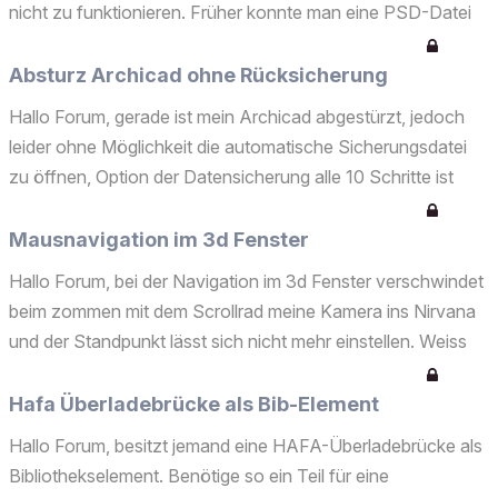
nicht zu funktionieren. Früher konnte man eine PSD-Datei
Schreiben und anschließend den Hintergrund in Photoshop
unsichtbar schalten. Dies funtioniert nicht mehr...
Absturz Archicad ohne Rücksicherung
Hallo Forum, gerade ist mein Archicad abgestürzt, jedoch
leider ohne Möglichkeit die automatische Sicherungsdatei
zu öffnen, Option der Datensicherung alle 10 Schritte ist
jedoch eingetsellt. Wenn ich die alte Datei öffnen möchte,
bekomme ich die Info dass die Datei von mir ...
Mausnavigation im 3d Fenster
Hallo Forum, bei der Navigation im 3d Fenster verschwindet
beim zommen mit dem Scrollrad meine Kamera ins Nirvana
und der Standpunkt lässt sich nicht mehr einstellen. Weiss
jemand Rat ohne "Neu und Wiederherstellen"? Vielen Dank.
Gruß Ansgar [ 08. Dezember 2006, 16:16: Beitr...
Hafa Überladebrücke als Bib-Element
Hallo Forum, besitzt jemand eine HAFA-Überladebrücke als
Bibliothekselement. Benötige so ein Teil für eine