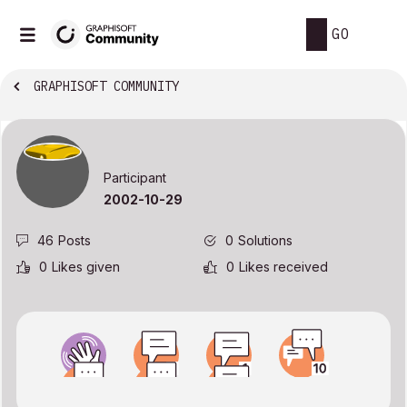
GO
GRAPHISOFT COMMUNITY
Participant
‎2002-10-29
46
Posts
0
Solutions
0
Likes given
0
Likes received