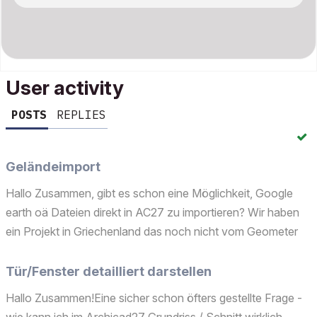
User activity
POSTS
REPLIES
Geländeimport
Hallo Zusammen, gibt es schon eine Möglichkeit, Google
earth oä Dateien direkt in AC27 zu importieren? Wir haben
ein Projekt in Griechenland das noch nicht vom Geometer
vermessen ist, sollen aber schon ein 3D Modell
erstellen.......Danke im Voraus,LGRoland
Tür/Fenster detailliert darstellen
Hallo Zusammen!Eine sicher schon öfters gestellte Frage -