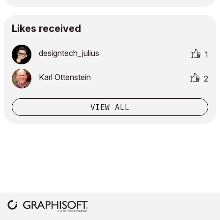
Likes received
designtech_juli
us
1
Karl Ottenstein
2
VIEW ALL