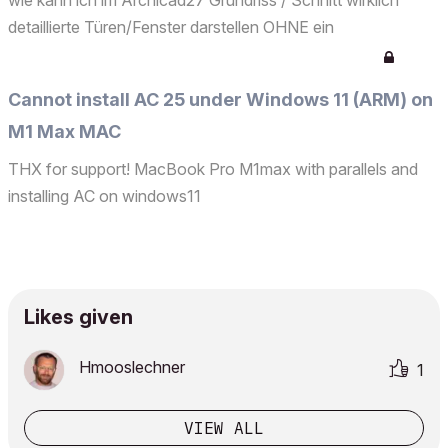
wie kann ich im Archicad27 Grundriss / Schnitt wirklich
detaillierte Türen/Fenster darstellen OHNE ein
herstellergebundenes Produkt zB aus bimobject, das
meistens nicht parametrisierbar ist, einzusetzen...........? We...
Cannot install AC 25 under Windows 11 (ARM) on
M1 Max MAC
THX for support! MacBook Pro M1max with parallels and
installing AC on windows11
Likes given
Hmooslechner
1
VIEW ALL