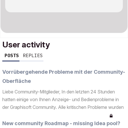
User activity
POSTS
REPLIES
Vorrübergehende Probleme mit der Community-
Oberfläche
Liebe Community-Mitglieder, In den letzten 24 Stunden
hatten einige von Ihnen Anzeige- und Bedienprobleme in
der Graphisoft Community. Alle kritischen Probleme wurden
inzwischen von unserem Dienstanbieter behoben und die
Website funktioniert wieder normal. Was war passiert? ...
New community Roadmap - missing Idea pool?