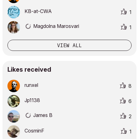
KB-at-CWA
1
Magdolna Marosvari
1
VIEW ALL
Likes received
runxel
8
Jp1138
6
James B
2
CosminF
1