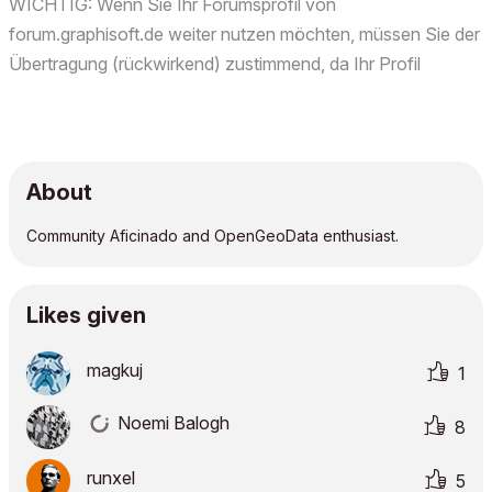
WICHTIG: Wenn Sie Ihr Forumsprofil von
forum.graphisoft.de weiter nutzen möchten, müssen Sie der
Übertragung (rückwirkend) zustimmend, da Ihr Profil
ansonsten während der Migration anonymisiert wurde. Wir
haben am 5. Oktober 2023 eine E-Mail mit dem Betreff "Wir
benötigen no...
About
Community Aficinado and OpenGeoData enthusiast.
Likes given
magkuj
1
Noemi Balogh
8
runxel
5