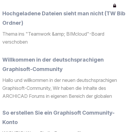
Hochgeladene Dateien sieht man nicht (TW Bib
Ordner)
Thema ins "Teamwork &amp; BIMcloud"-Board
verschoben
Willkommen in der deutschsprachigen
Graphisoft-Community
Hallo und willkommen in der neuen deutschsprachigen
Graphisoft-Community, Wir haben die Inhalte des
ARCHICAD Forums in eigenen Bereich der globalen
Graphisoft-Community umgezogen. Dabei haben wir die
Gelegenheit genutzt, und die Forenstruktur umzustellen, um
So erstellen Sie ein Graphisoft Community-
einfacher einzel...
Konto