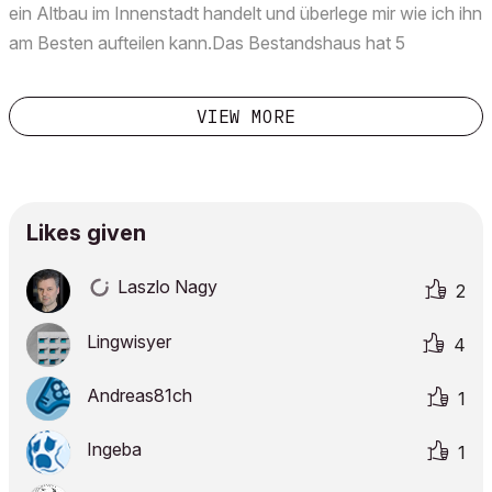
ein Altbau im Innenstadt handelt und überlege mir wie ich ihn
am Besten aufteilen kann.Das Bestandshaus hat 5
Geschoße mit ca 5m Geschoßhöhen. Im Innenhof gibt es
einen niedrigeren Zubau, welcher auch 2 Geschoße á ~5m
VIEW MORE
...
Likes given
Laszlo Nagy
2
Lingwisyer
4
Andreas81ch
1
Ingeba
1