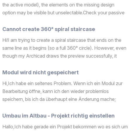
the active model), the elements on the missing design
option may be visible but unselectable.Check your passive
design options - whether they're set to Locked or not. This
may be the reason these objects are unselect...
Cannot create 360° spiral staircase
Hi!I am trying to create a spiral staircase that ends on the
same line as it begins (so a full 360° circle). However, even
though my Archicad draws the preview successfully, it
doesn't create any geometry. Is there no way of doing this
as one object? Does Archicad read the s...
Modul wird nicht gespeichert
Hi,Ich habe ein seltenes Problem. Wenn ich ein Modul zur
Bearbeitung öffne, kann ich den wieder problemlos
speichern, bis ich da überhaupt eine Änderung mache;
danach reagiert das Speichern Befehl gar nicht. Archicad
hängt nicht, es wird nur ignoriert. Hat das jemand schon g...
Umbau im Altbau - Projekt richtig einstellen
Hallo,Ich habe gerade ein Projekt bekommen wo es sich um