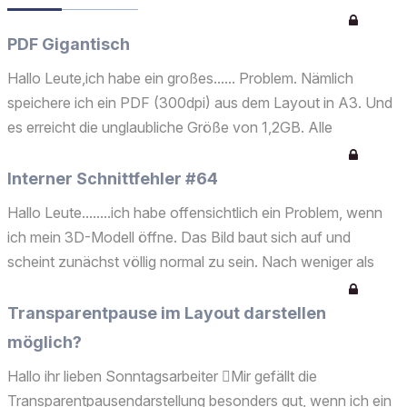
PDF Gigantisch
Hallo Leute,ich habe ein großes...... Problem. Nämlich
speichere ich ein PDF (300dpi) aus dem Layout in A3. Und
es erreicht die unglaubliche Größe von 1,2GB. Alle
unnötigen Ebenen sind abgeschaltet. Wenn ich ein PDF aus
dem Archicad mit einem PDF-Drucker erzeuge, sind die tr...
Interner Schnittfehler #64
Hallo Leute........ich habe offensichtlich ein Problem, wenn
ich mein 3D-Modell öffne. Das Bild baut sich auf und
scheint zunächst völlig normal zu sein. Nach weniger als
einer Sekunde jedoch kommt die Fehlermeldung "Interner
Schnittfehler #64". Die Datei umbenennen, in eine...
Transparentpause im Layout darstellen
möglich?
Hallo ihr lieben Sonntagsarbeiter Mir gefällt die
Transparentpausendarstellung besonders gut, wenn ich ein