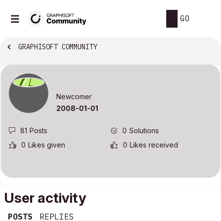
GO
GRAPHISOFT COMMUNITY
Newcomer
‎2008-01-01
81
Posts
0
Solutions
0
Likes given
0
Likes received
User activity
POSTS
REPLIES