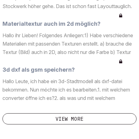
Stockwerk höher gehe. Das ist schon fast Layouttauglich.
Kann man die Transparentpause im Layout darstellen und
plotten? Wenn ja, wie ?Herzlichen Dank!
Materialtextur auch im 2d möglich?
Hallo ihr Lieben! Folgendes Anliegen:1) Habe verschiedene
Materialien mit passenden Texturen erstellt. a) brauche die
Textur (Bild) auch in 2D, also nicht nur die Farbe b) Textur
wird nur im 3D angezeigt.2) Ich möchte dem Material gleich
die Textur geben, damit ich nicht mit...
3d dxf als gsm speichern?
Hallo Leute, ich habe ein 3d-Stadtmodell als dxf-datei
bekommen. Nun möchte ich es bearbeiten.1. mit welchem
converter öffne ich es?2. als was und mit welchem
converter speichere ich es als dxf?3. ich möchte das dxf
öffnen und als 3d gsm speichern: der button "speichern"
VIEW MORE
ist...