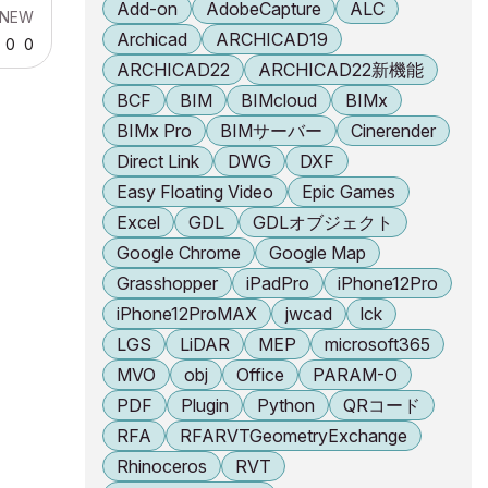
Add-on
AdobeCapture
ALC
- NEW
Archicad
ARCHICAD19
0
0
ARCHICAD22
ARCHICAD22新機能
BCF
BIM
BIMcloud
BIMx
BIMx Pro
BIMサーバー
Cinerender
Direct Link
DWG
DXF
Easy Floating Video
Epic Games
Excel
GDL
GDLオブジェクト
Google Chrome
Google Map
Grasshopper
iPadPro
iPhone12Pro
iPhone12ProMAX
jwcad
lck
LGS
LiDAR
MEP
microsoft365
MVO
obj
Office
PARAM-O
PDF
Plugin
Python
QRコード
RFA
RFARVTGeometryExchange
Rhinoceros
RVT