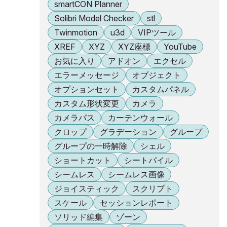
smartCON Planner
Solibri Model Checker
stl
Twinmotion
u3d
VIPツール
XREF
XYZ
XYZ座標
YouTube
お気に入り
アドオン
エクセル
エラーメッセージ
オブジェクト
オプションセット
カスタムパネル
カスタム形状変更
カメラ
カメラパス
カーテンウォール
クロップ
グラデーション
グループ
グループの一時解除
シェル
ショートカット
シートパイル
シームレス
シームレス画像
ジョイスティック
スクリプト
スケール
セッションレポート
ソリッド編集
ゾーン