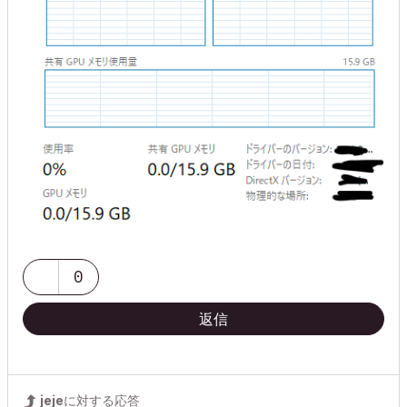
0
返信
jeje
に対する応答