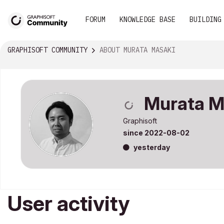
FORUM
KNOWLEDGE BASE
BUILDING
GRAPHISOFT COMMUNITY
ABOUT MURATA MASAKI
Murata M
Graphisoft
since
‎2022-08-02
yesterday
User activity