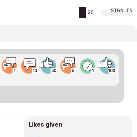
SIGN IN
GO
Likes given