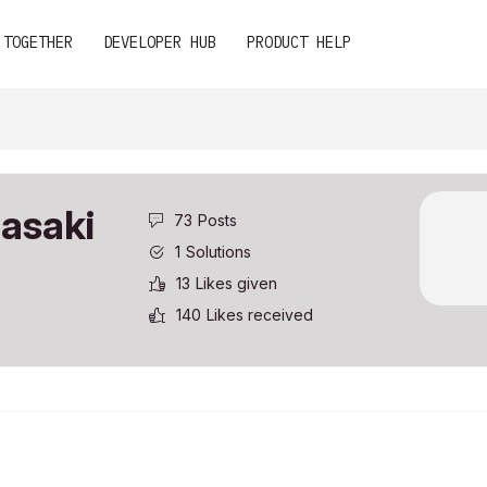
 TOGETHER
DEVELOPER HUB
PRODUCT HELP
asaki
73
Posts
1
Solutions
13
Likes given
140
Likes received