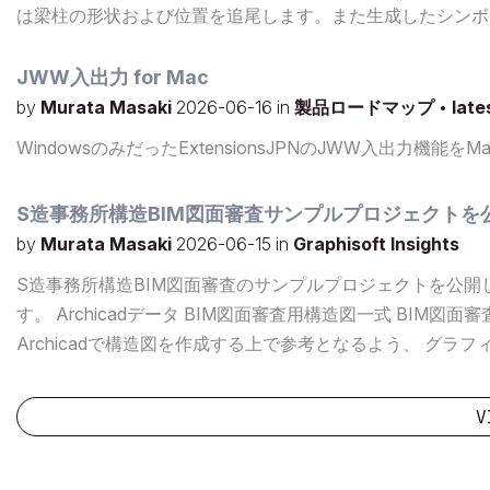
は梁柱の形状および位置を追尾します。また生成したシンボ
さい。 ダウンロードはこちら
JWW入出力 for Mac
by
Murata Masaki
2026-06-16
in
製品ロードマップ
•
late
WindowsのみだったExtensionsJPNのJWW入出力機能
S造事務所構造BIM図面審査サンプルプロジェクトを
by
Murata Masaki
2026-06-15
in
Graphisoft Insights
S造事務所構造BIM図面審査のサンプルプロジェクトを公開
す。 Archicadデータ BIM図面審査用構造図一式 BIM
Archicadで構造図を作成する上で参考となるよう、 グ
及び設計者チェックリストに沿って、BIM図面審査を申請す
用ください。 ダウンロードはこちらよりお願いいた...
V