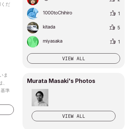
用くだ
1000toChihiro
1
kitada
5
miyasaka
1
VIEW ALL
いま
Murata Masaki's Photos
は、
力基準
ぜひご活
VIEW ALL