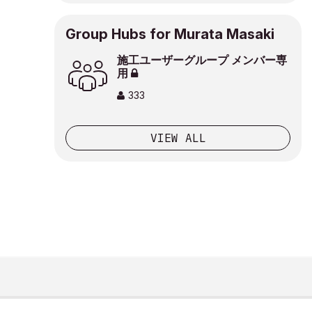
Group Hubs for Murata Masaki
施工ユーザーグループ メンバー専
用
333
VIEW ALL
GRAPHISOFT IS PART OF THE
NEMETSCHEK GROUP