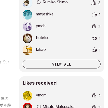
Rumiko Shimo
3
matjashka
1
ymch
2
Kotetsu
1
takao
1
れてい
VIEW ALL
Likes received
ymgm
2
躯体の
ボル線
Misato Matsusaka
2