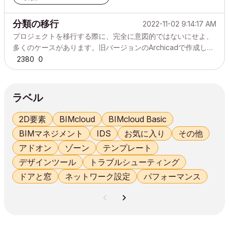
分類の移行
2022-11-02 9:14:17 AM
プロジェクトを移行する際に、完全に意図的ではないにせよ、
多くのケースがあります。旧バージョンのArchicadで作成した
コンテンツを新バージョンで開くと、この現象が発生します。
2380
0
このようなシナリオが考えられます: 過去のプロジェクトから
の簡単なコピーペースト 古いインベントリファイルの内容をプ
ロジェクトファイルにホットリンクする(代表的なユニットを新
ラベル
しいプロジェクトに挿入する、など)。 古いプロジェクトを新
しいプロジェクトに結合する または、単に新しいバージョンで
2D要素
BIMcloud
BIMcloud Basic
開いて、実際の移行を意図している場合 このようなシナリオで
BIMマネジメント
IDS
お気に入り
その他
よくあるのは、挿入されたコ...
アドオン
ゾーン
テンプレート
デザインツール
トラブルシューティング
ドアと窓
ネットワーク設定
パフォーマンス