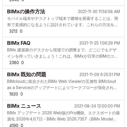
ェアサービス契約を結んでいるユーザーは、会社アカウント単
BIMxの操作方法
2021-11-30 11:56:58 AM
位毎に5GBのプライベートストレージスペースを利用できま
す。アップロードされたモデルでは、次の3つのレベルのモデ
モバイル端末やデスクトップ端末で建物を探索することは、簡
ルアクセスを利用できます: パブリック共有: モデルは自動的か
単で直感的になるように設計されています。これらの方法を学
つパブリックにBIMx Model Transferサイトに表示されます。
ぶための最良の方法は、実際に試めしてみることです。最初
3212
0
プライベート共有/非公開: モデルは公開されませんが、...
は、デフォルトのナビゲーションを紹介し、次にどのプラット
BIMx FAQ
2021-11-25 1:06:29 PM
フォームでもお好みに合わせてBIMxをカスタマイズできる方法
を紹介します。こちらの記事では、モバイル端末でのナビゲー
BIMx 建築家のデスクから現場での調整まで、どこにでもデザ
ションに焦点を当てています。 Webアプリケーションとデス
インを持っていきましょう！これは、BIMxが日常のBIMのコミ
クトップアプリケーションの操作方法については、オンライン
ュニケーションワークフローをどのようにサポートできるかを
2380
0
ヘルプにも記載されています。BIMx機能の詳細については、
示すほんの一例です。 どこからでもアクセス可能。 更新の同
BIMx 既知の問題
BIMxアプリケーション設定 の記事をご...
2021-11-09 6:25:51 PM
期 スマート計測ツール チームコラボレーション 以下のトピッ
クでは、BIMxを使用する際の最も一般的な質問をすべて網羅し
BIMcloudに統合されたBIMx Web Viewerの互換性 BIMcloud
ています。質問に対する回答が見つからない場合は、BIMxサポ
as a Serviceのアップデートによりワークフローが強化され、
ートチーム(
bimx@graphisoft.com
)に電子メールを送信してく
BIMx Web ViewerがBIMcloud内に統合されました! この興味深
1920
0
ださい(BIMxモバイルアプリから、3ドットメニューと[フ...
い改善により、アプリケーションをダウンロードすることなく
BIMx ニュース
2021-08-24 12:00:00 PM
モデルを探索することができます。BIMcloudが動作するコンピ
ュータがあれば、ファイルサイズの制限なく、 BIMx Moder
BIMx アップデート 2026 Web版のPro機能、エクスポートの最
Transfer サイトと同様の利点を享受できます。 BIMx Web
適化 2026年4月7日 - BIMx Web 2026.7357（BIMx Model
ViewerはBIMcloudに統合されているため、デスク...
TransferおよびBIMcloud上）、Archicad 29.1 4006 および
4190
0