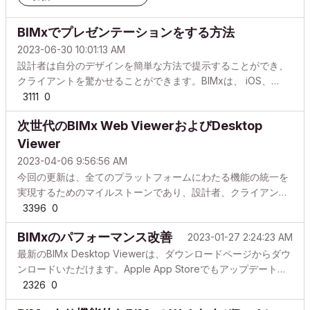
BIMxでプレゼンテーションをする方法
2023-06-30 10:01:13 AM
設計者は自分のデザインを簡単な方法で提示することができ、
クライアントを驚かせることができます。BIMxは、 iOS、
Android、Windows、macOS、 Web (BIMx Model Transfer)
3111
0
のすべてのプラットフォームでお気に入り保存とプレゼンテー
次世代のBIMx Web ViewerおよびDesktop
ションをサポートしています。 目次はじめにお気に入りからプ
レゼンテーションを作成するギャラリーへのプレゼンテーショ
Viewer
ンを構成するプレゼンテーションを行うプレゼンテーションの
2023-04-06 9:56:56 AM
自動再生 はじめに BIMxは、魅力的でインタラクティブな設計
今回の更新は、全てのプラットフォームにわたる機能の統一を
プレゼンテーションをすばやく提供するのに役立ちま...
実現するためのマイルストーンであり、設計者、クライアン
ト、そして全てのBIMxユーザーにとって、大幅なパフォーマン
3396
0
スの向上と新機能をもたらします。 2月15日より、新しいBIMx
BIMxのパフォーマンス改善
2023-01-27 2:24:23 AM
Web ViewerがBIMx Model Transferで使用できます。BIMx
Desktop Viewerも同様に更新され、改善されています。当社
最新のBIMx Desktop Viewerは、ダウンロードページからダウ
のリニューアルされたダウンロードサイトでダウンロードいた
ンロードいただけます。Apple App Storeでもアップデートを
だけます。これらの次世代アプリケーションには、2020年に
ご利用いただけます。当社の検証結果に基づき、Appleシリコ
2326
0
iOSで、1年後にAndroidで導入された新...
ン搭載のコンピュータの使用を強くお勧めします。この記事で