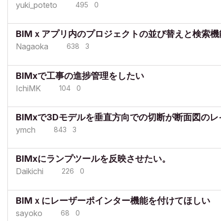
yuki_poteto
495
0
BIMｘアプリ内のプロジェクトの並び替えと検索機
Nagaoka
638
3
BIMxで工事の進捗管理をしたい
IchiMK
104
0
BIMxで3Dモデルを垂直方向での切断が断面図の
ymch
843
3
BIMxにランプツールを反映させたい。
Daikichi
226
0
BIMｘにレーザーポインター機能を付けてほしい
sayoko
68
0