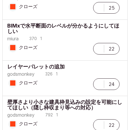
クローズ
25
BIMxで水平断面のレベルが分かるようにしてほ
しい
miura
370
1
クローズ
22
レイヤーパレットの追加
godsmonkey
326
1
クローズ
24
壁厚さより小さな建具枠見込みの設定を可能にし
てほしい（隠し枠収まり等への対応）
godsmonkey
792
1
クローズ
22