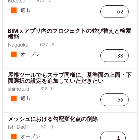
Kotetsu
577
0
選出
62
BIMｘアプリ内のプロジェクトの並び替えと検索
機能
Nagaoka
637
3
オープン
38
屋根ツールでもスラブ同様に、基準面の上面・下
面選択の設定を追加していただきたい
shimotuki
312
0
選出
56
メッシュにおける勾配変化点の削除
IsHiDa0T
50
0
オープン
1